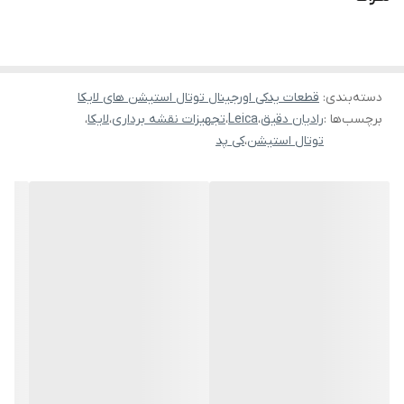
شرکت رادیان دقیق ارائه دهنده کامل ترین مجموعه قطعات یدکی
اورجینال توتال استیشن های لایکا در ایران
دسته‌بندی
:
قطعات یدکی اورجینال توتال استیشن های لایکا
برچسب‌ها :
رادیان دقیق
،
Leica
،
تجهیزات نقشه برداری
،
لایکا
،
توتال استیشن
،
کی پد