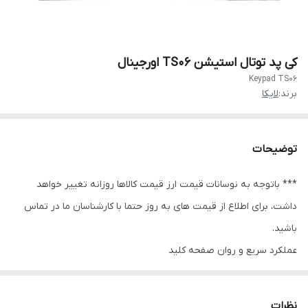
کی پد توتال استیشن TS06 اورجینال
Keypad TS06
برند:
لایکا
توضیحات
*** باتوجه به نوسانات قیمت ارز قیمت کالاها روزانه تغییر خواهد
داشت، برای اطلاع از قیمت های به روز حتما با کارشناسان ما در تماس
باشید.
عملکرد سریع و روان صفحه کلید
در مقایسه با نمونه های چینی
ساخت سوئیس
نظرات