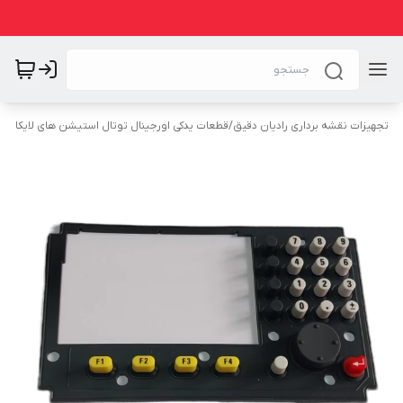
تجهیزات نقشه برداری رادیان دقیق
/
قطعات یدکی اورجینال توتال استیشن های لایکا