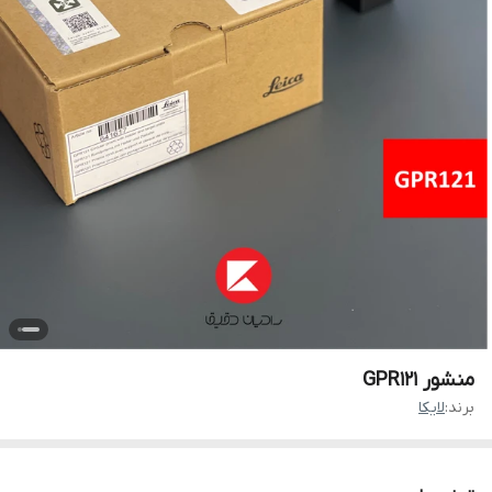
منشور GPR121
برند:
لایکا