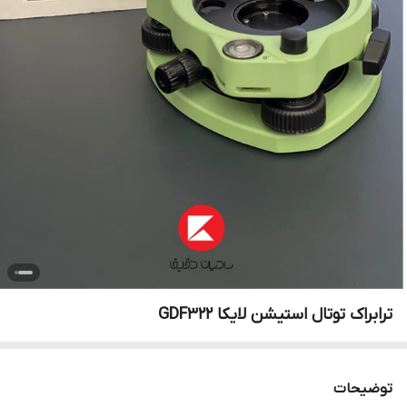
ترابراک توتال استیشن لایکا GDF322
توضیحات