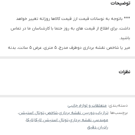
توضیحات
*** باتوجه به نوسانات قیمت ارز قیمت کالاها روزانه تغییر خواهد
داشت، برای اطلاع از قیمت های به روز حتما با کارشناسان ما در تماس
باشید.
میر یا شاخص نقشه برداری دوطرف مدرج، 5 متری، عرض 5 سانت، بدنه
آلومینیومی بسیار با کیفیت،
کشویی به همراه کیف حمل و تراز
نظرات
مخصوص انواع ترازیاب یا نیوو
این محصول با کیفیت عالی بدنه و همراه با تراز کروی و کیف حمل
میباشد.
دسته‌بندی
:
متعلقات و لوازم جانبی
برچسب‌ها :
ترازیاب
،
دوربین نقشه برداری
،
شاخص
،
توتال استیشن
،
مهندسی نقشه برداری
،
توتال استیشن لایکا
،
لایکا
،
رادیان دقیق