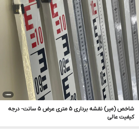
شاخص (میر) نقشه برداری 5 متری عرض 5 سانت- درجه
کیفیت عالی