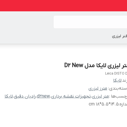
نر لیزری
ر لیزری لایکا مدل D2 New
Leica DISTO 
ند:
لایکا
ته‌بندی
:
مترز لیزری
چسب‌ها :
متر لیزری
،
تجهیزات نقشه برداری
،
d2new
،
رادیان دقیق
،
لایکا
دازه
:
14.5*5.5*18 cm