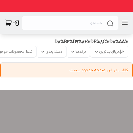
%D8%B2%D9%86%DB%8C%D8%AA
پربازدیدترین
برندها
دسته‌بندی
فقط محصولات موجو
کالایی در این صفحه موجود نیست