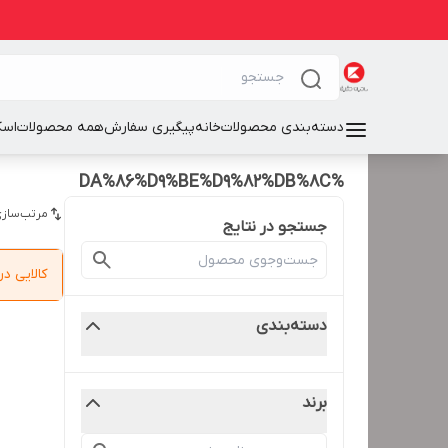
دسته‌بندی محصولات
خانه
پیگیری سفارش
همه محصولات
اسک
%DA%86%D9%BE%D9%82%DB%8C
مرتب‌سازی
جستجو در نتایج
کالایی 
دسته‌بندی
برند