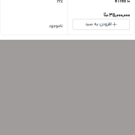
eTrex 10
22x
35,000,000
افزودن به سبد
ناموجود