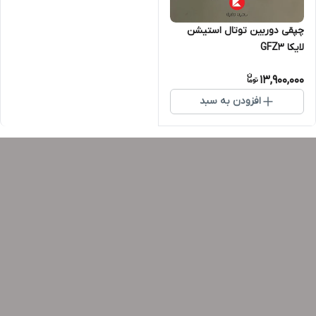
چپقی دوربین توتال استیشن
لایکا GFZ3
13,900,000
افزودن به سبد