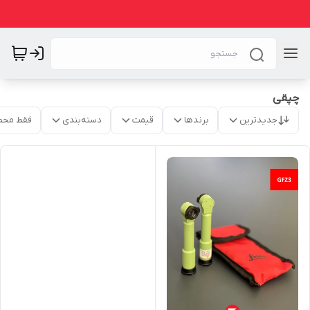
چپقی
جدیدترین
برندها
قیمت
دسته‌بندی
فقط محص