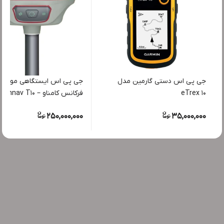
جی پی اس دستی گارمین مدل
جی پی اس ایستگاهی مولتی
eTrex 10
فرکانس کامناو – Comnav T10
250,000,000
35,000,000